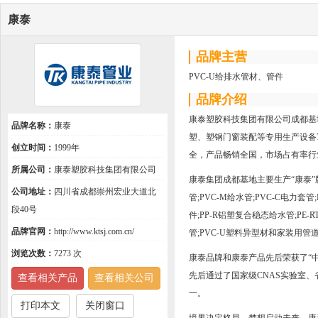
康泰
品牌主营
PVC-U给排水管材、管件
品牌介绍
康泰塑胶科技集团有限公司成都基
品牌名称：
康泰
塑、塑钢门窗装配等专用生产设备70
创立时间：
1999年
全，产品畅销全国，市场占有率行
所属公司：
康泰塑胶科技集团有限公司
康泰集团成都基地主要生产“康泰”牌：
公司地址：
四川省成都崇州宏业大道北
管;PVC-M给水管;PVC-C电力套
段40号
件;PP-R铝塑复合稳态给水管;PE-
品牌官网：
http://www.ktsj.com.cn/
管;PVC-U塑料异型材和家装用管
浏览次数：
7273 次
康泰品牌和康泰产品先后荣获了“中
先后通过了国家级CNAS实验室
查看相关产品
查看相关公司
一。
打印本文
关闭窗口