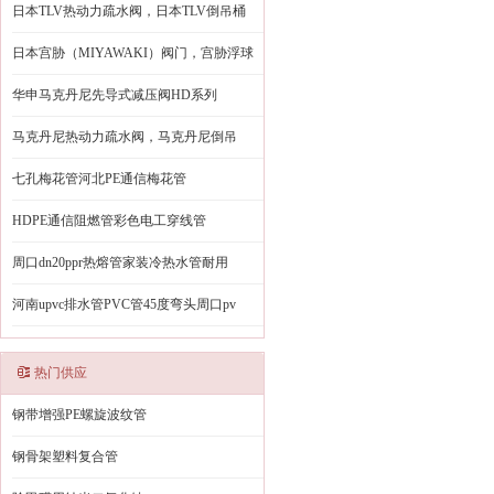
日本TLV热动力疏水阀，日本TLV倒吊桶
日本宫胁（MIYAWAKI）阀门，宫胁浮球
华申马克丹尼先导式减压阀HD系列
马克丹尼热动力疏水阀，马克丹尼倒吊
七孔梅花管河北PE通信梅花管
HDPE通信阻燃管彩色电工穿线管
周口dn20ppr热熔管家装冷热水管耐用
河南upvc排水管PVC管45度弯头周口pv
热门供应
钢带增强PE螺旋波纹管
钢骨架塑料复合管