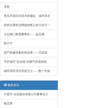
滢初
青岛开发区供排水抢修队：城市供水
郑州京塑管业网络销售22岁小伙子一
大众阀门集团董事长——金志渊
陈宁宁
国产机械设备的推进者——王廷俊
守护城市“生命线”的燃气管道巡线
城市居民供水管道卫士——数十年如
最新资讯
卢震宇-永高股份有限公司董事长介
杨文辉