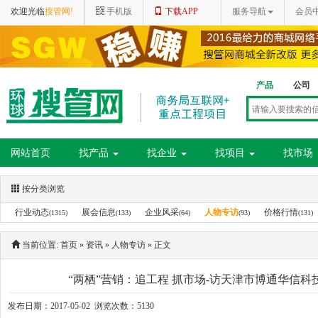
欢迎光临
搜管网!
手机版
下载APP
服务导航
会员
产品
公司
网站首页
找产品
找企业
找项目
找市场
按分类浏览
行业动态
展会信息
企业风采
人物专访
价格行情
(1315)
(133)
(64)
(93)
(131)
当前位置:
首页
»
资讯
»
人物专访
» 正文
“两栖”营销：追工程 抓市场-访天津市博通华信科
发布日期：2017-05-02 浏览次数：5130