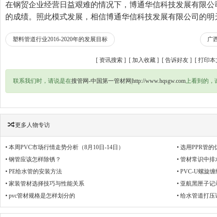
在钢贸企业经营日益艰难的情况下，博通华信科技发展有限公司
的成绩。照此模式发展，相信博通华信科技发展有限公司的明
塑料管道行业2016-2020年的发展目标
广
[
资讯搜索
] [
加入收藏
] [
告诉好友
] [
打印本
联系我们时，请说是在
搜管网-中国第一管材网|http://www.hqsgw.com
上看到的，
更多
人物专访
• 本周PVC市场行情走势分析（8月10日-14日）
• 选用PPR管的
• 钢管应该怎样除锈？
• 管材常识中
• PE给水管的安装方法
• PVC-U螺
• 家装管材选择技巧与性能关系
• 亚航黑匣子
• pvc管材规格是怎样划分的
• 给水管道打