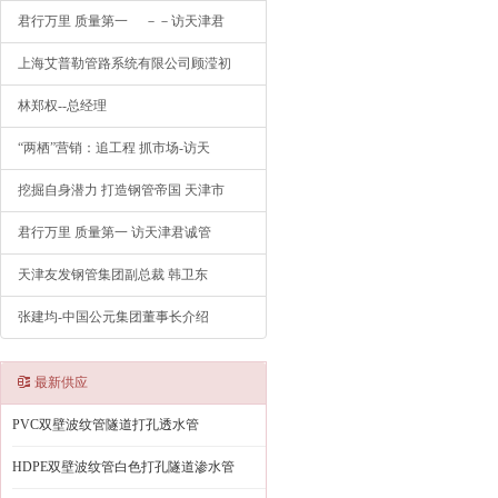
君行万里 质量第一 －－访天津君
上海艾普勒管路系统有限公司顾滢初
林郑权--总经理
“两栖”营销：追工程 抓市场-访天
挖掘自身潜力 打造钢管帝国 天津市
君行万里 质量第一 访天津君诚管
天津友发钢管集团副总裁 韩卫东
张建均-中国公元集团董事长介绍
最新供应
PVC双壁波纹管隧道打孔透水管
HDPE双壁波纹管白色打孔隧道渗水管