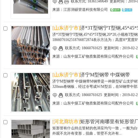
联系方式: 18361349649 更新时间：2019-0
来源：
江苏润硕管道科技有限公司
邮件
公司
[山东济宁市]
济*3T型钢宁T型钢,45*45*5
济*3T型钢宁T型钢,45*45*5T型钢,20*20,小规格T
1866076162518766872874表示方法为：高度H*宽度B*
联系方式: 18660761625 更新时间：2019-02-2
来源：
山东中煤工矿物质集团有限公司配件分公司
[山东济宁市]
济宁M型钢带 中煤钢带
济宁M型钢带 中煤钢带M钢带是一种新型矿山支护材料
320mm卷钢板，经过冷弯成W/M型后，在M钢带中部..
联系方式: 18660761625 更新时间：2019-02-2
来源：
山东中煤工矿物质集团有限公司配件分公司
[河北廊坊市]
矩形管河南哪里有矩形管
矩形管有什么特点管材的色泽应均匀一致，一般为白
外观不允许有变形，扭曲，管壁不允许有...