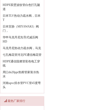
HDPE双壁波纹管白色打孔隧
道
日本TLV热动力疏水阀，日本
T
日本宫胁（MIYAWAKI）阀
门，
华申马克丹尼先导式减压阀
HD
马克丹尼热动力疏水阀，马克
七孔梅花管河北PE通信梅花管
HDPE通信阻燃管彩色电工穿
线
周口dn20ppr热熔管家装冷热
水
河南upvc排水管PVC管45度弯
头
最热厂家排行