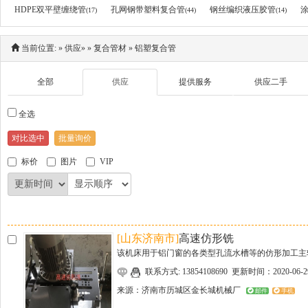
HDPE双平壁缠绕管
孔网钢带塑料复合管
钢丝编织液压胶管
(17)
(44)
(14)
当前位置:
»
供应
»
»
复合管材
»
铝塑复合管
全部
供应
提供服务
供应二手
全选
标价
图片
VIP
[山东济南市]
高速仿形铣
该机床用于铝门窗的各类型孔流水槽等的仿形加工主轴
联系方式: 13854108690 更新时间：2020-06-2
来源：
济南市历城区金长城机械厂
邮件
手机