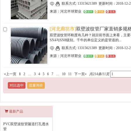
联系方式: 13315621389 更新时间：2018-12-2
来源：
河北半球塑业
邮件
手机
实名
[河北廊坊市]
双壁波纹管厂家直销多规
双壁波纹管环刚度有几种？就目前市面上来看，主要
SN4与SN8级别。千牛的单位定义的是管道的...
联系方式: 13315621389 更新时间：2018-12-2
来源：
河北半球塑业
邮件
手机
实名
«上一页
1
2
…
3
4
5
6
7
…
10
11
下一页»
共214条/11页
最新产品
PVC双壁波纹管隧道打孔透水
管