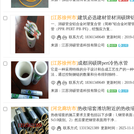
邮件
实名
[江苏徐州市]
建筑必选建材管材润硕牌
一、润硕管业铝合金衬塑复合管（简称“铝合金衬塑管
管（PPR /PERT /PB /PE)，经预应力复...
联系方式: 18361349649 更新时间：2019-0
来源：
江苏润硕管道科技有限公司
邮件
公司
[江苏徐州市]
成都润硕牌pert冷热水管
它是一种采用特殊的分子设计和合成工艺生产的一种
法，通过控制侧链的数量和分布得到独特...
联系方式: 18361349649 更新时间：2019-0
来源：
江苏润硕管道科技有限公司
邮件
公司
[河北廊坊市]
热收缩套潍坊附近的热收
热收缩套的施工要求主要包括以下步骤：1,钢管表面 处
St3.0级别。2）然后要把钢管表面用干净...
联系方式: 13315621389 更新时间：2025-11-1