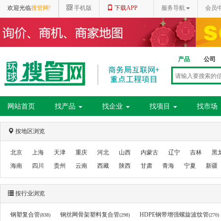
欢迎光临
搜管网!
手机版
下载APP
服务导航
会员
产品
公司
网站首页
找产品
找企业
找项目
找市场
按地区浏览
北京
上海
天津
重庆
河北
山西
内蒙古
辽宁
吉林
黑
海南
四川
贵州
云南
西藏
陕西
甘肃
青海
宁夏
新疆
按行业浏览
钢塑复合管
钢丝网骨架塑料复合管
HDPE钢带增强螺旋波纹管
(838)
(298)
(270)