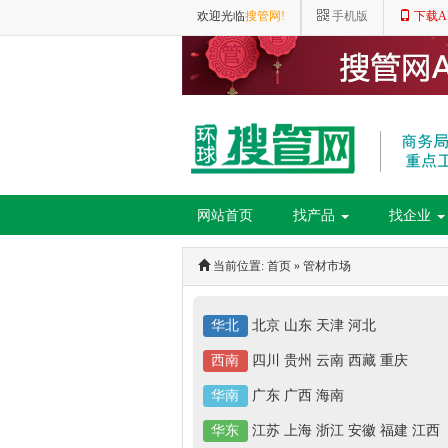
欢迎光临
搜管网!
手机版
下载A
网站首页
找产品
找企业
当前位置:
首页
»
管材市场
华北
北京
山东
天津
河北
西南
四川
贵州
云南
西藏
重庆
华南
广东
广西
海南
华东
江苏
上海
浙江
安徽
福建
江西