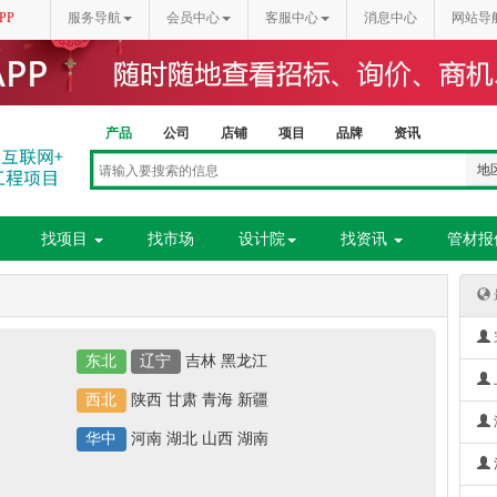
PP
服务导航
会员中心
客服中心
消息中心
网站导
产品
公司
店铺
项目
品牌
资讯
地
找项目
找市场
设计院
找资讯
管材报
东北
辽宁
吉林
黑龙江
西北
陕西
甘肃
青海
新疆
华中
河南
湖北
山西
湖南