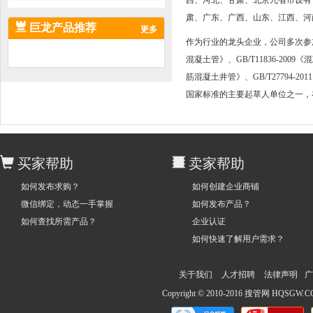
西、河北、甘肃、北京九省市设有
肃、广东、广西、山东、江西、河
巨龙产品推荐
更多
作为行业的龙头企业，公司多次参加国家
混凝土管》、GB/T11836-2009
筋混凝土井管》、GB/T27794-
国家标准的主要起草人单位之一，
买家帮助
卖家帮助
如何发布求购？
如何创建企业商铺
微信绑定，动态一手掌握
如何发布产品？
如何查找所需产品？
企业认证
如何快速了解用户需求？
关于我们
人才招聘
法律声明
广
Copyright © 2010-2016 搜管网 HQS