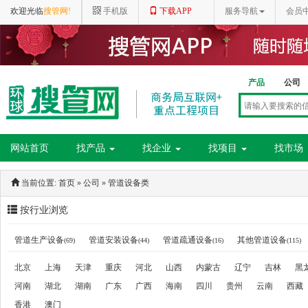
欢迎光临
搜管网!
手机版
下载APP
服务导航
会员
产品
公司
网站首页
找产品
找企业
找项目
找市场
当前位置:
首页
»
公司
»
管道设备类
按行业浏览
管道生产设备
管道安装设备
管道疏通设备
其他管道设备
(69)
(44)
(16)
(115)
北京
上海
天津
重庆
河北
山西
内蒙古
辽宁
吉林
黑
河南
湖北
湖南
广东
广西
海南
四川
贵州
云南
西藏
香港
澳门