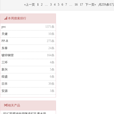
«上一页
1
2
…
3
4
5
6
7
…
16
17
下一页»
共259条/17
本周搜索排行
pvc
1371条
天健
10条
PP-R
275条
东泰
24条
镀锌钢管
164条
三环
4条
新兴
5条
煌盛
6条
日丰
39条
安源
3条
相关产品
·
PVC双壁波纹管隧道打孔透水管