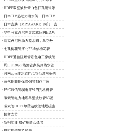
·
HDPE双壁波纹管白色打孔隧道渗
·
日本TLV热动力疏水阀，日本TLV
·
日本宫胁（MIYAWAKI）阀门，宫
·
华申马克丹尼先导式减压阀HD系
·
马克丹尼热动力疏水阀，马克丹
·
七孔梅花管河北PE通信梅花管
·
HDPE通信阻燃管彩色电工穿线管
·
周口dn20ppr热熔管家装冷热水管
·
河南upvc排水管PVC管45度弯头周
·
蒸气钢套钢保温钢管制作厂家
·
PVC通信管弱电穿线四孔格栅管
·
碳素管电力地埋单壁波纹管80碳
·
碳素管HDPE单壁波纹管地埋碳素
·
预留支节
·
新明塑业 煤矿用聚乙烯管
·
煤矿用聚氯乙烯管