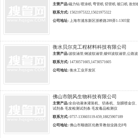
主营产品:
磁力钻 喷涂机 弯管机 切管机 坡口机 攻丝
联系方式:
15021975322,15021975322
公司地址:
上海市浦东新区浙桥路289弄1-1305室
衡水贝尔克工程材料科技有限公司
主营产品:
波纹涵管,钢波纹涵管,镀锌波纹涵管,公路
联系方式:
14730571605,14730571605
公司地址:
衡水工业开发区
佛山市朗风生物科技有限公司
主营产品:
全自动液体灌装机、切条机、划膜喷金仪、
试剂条 毛发检测试剂条 毛发毒品检测仪
联系方式:
0757-133603119-659,18825907189
公司地址:
佛山市顺德区伦教常教创业路北8号