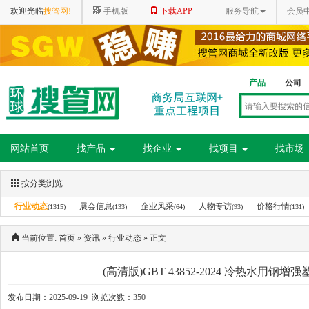
欢迎光临
搜管网!
手机版
下载APP
服务导航
会员
产品
公司
网站首页
找产品
找企业
找项目
找市场
按分类浏览
行业动态
展会信息
企业风采
人物专访
价格行情
(1315)
(133)
(64)
(93)
(131)
当前位置:
首页
»
资讯
»
行业动态
» 正文
(高清版)GBT 43852-2024 冷热水用
发布日期：2025-09-19 浏览次数：350