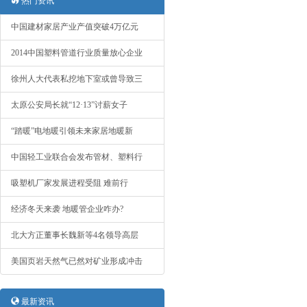
热门资讯
中国建材家居产业产值突破4万亿元
2014中国塑料管道行业质量放心企业
徐州人大代表私挖地下室或曾导致三
太原公安局长就“12·13”讨薪女子
“踏暖”电地暖引领未来家居地暖新
中国轻工业联合会发布管材、塑料行
吸塑机厂家发展进程受阻 难前行
经济冬天来袭 地暖管企业咋办?
北大方正董事长魏新等4名领导高层
美国页岩天然气已然对矿业形成冲击
最新资讯